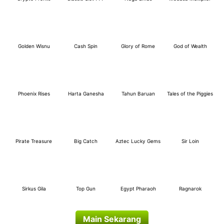
Golden Wisnu
Cash Spin
Glory of Rome
God of Wealth
Phoenix Rises
Harta Ganesha
Tahun Baruan
Tales of the Piggies
Pirate Treasure
Big Catch
Aztec Lucky Gems
Sir Loin
Sirkus Gila
Top Gun
Egypt Pharaoh
Ragnarok
AND MANY MORE
Main Sekarang