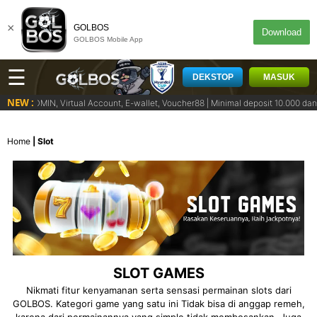
×
GOLBOS
Download
GOLBOS Mobile App
☰
DEKSTOP
MASUK
NEW :
A BIAYA ADMIN, Virtual Account, E-wallet, Voucher88 | Minimal deposit 10.
Home
Slot
SLOT GAMES
Nikmati fitur kenyamanan serta sensasi permainan slots dari
GOLBOS. Kategori game yang satu ini Tidak bisa di anggap remeh,
karena dari permainannya yang simple tidak membosankan, Juga