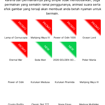
permainan yang semakin ramai penggunanya, animasi suara serta
efek gambar yang tersaji akan membuat anda betah nyaman untuk
bermain.
PROMO
PROMO
PROMO
PROMO
Lamp of Cornucopia
Mahjong Ways IV
Power of Odin 1000
Ocean Lord
PROMO
NEW
NEW
Eternal War
Soda Man
2026 GOLDEN GOAL RUSH
Poker Mania
Power of Odin
Kutukan Medusa
Kutukan Piramida
Mahjong Ways III
Crypto Profits
Classic Slot 777
Naga Emas
Medusa Multiplier