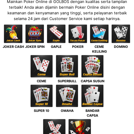
Mainkan Poker Online di GOLBOS dengan kualitas serta tampilan
terbaik! Anda akan dijamin bermain Poker Online disini dengan
keamanan dan kenyamanan yang tinggi, serta pelayanan terbaik
selama 24 jam dari Customer Service kami setiap harinya.
JOKER CASH
JOKER SPIN
GAPLE
POKER
CEME
DOMINO
KELILING
CEME
SUPERBULL
CAPSA SUSUN
SUPER 10
OMAHA
BANDAR
CAPSA