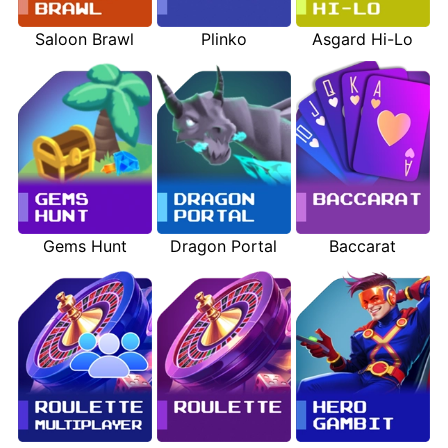
Saloon Brawl
Plinko
Asgard Hi-Lo
Gems Hunt
Dragon Portal
Baccarat