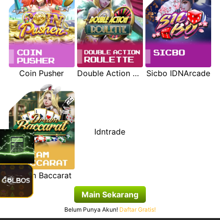
Coin Pusher
Double Action Roulette
Sicbo IDNArcade
Idntrade
Dream Baccarat
Main Sekarang
Belum Punya Akun!
Daftar Gratis!