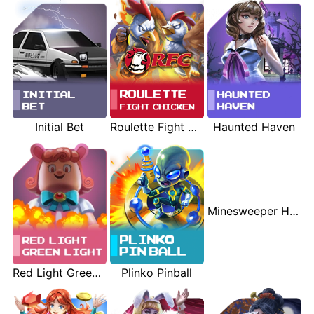
Initial Bet
Haunted Haven
Roulette Fight Chicken
Minesweeper Hollywood
Red Light Green Light
Plinko Pinball