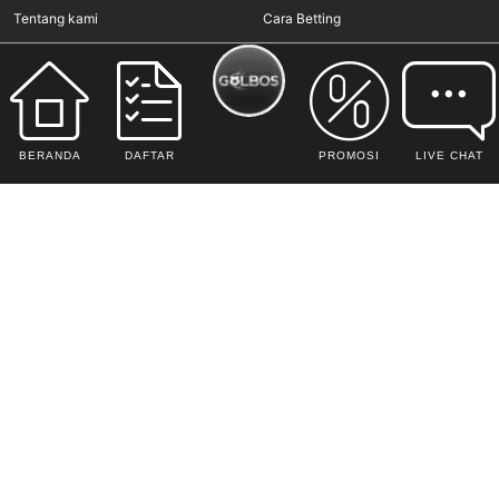
Tentang kami
Cara Betting
Mobile
Link Golbos
Kalkulator Mix Parlay
Zona Golbos
BERANDA
DAFTAR
PROMOSI
LIVE CHAT
Anti Blokir
Golbos
merupakan website game judi online sportbook terbaik dan
terbesar di Indonesia dengan layanan nonstop 24jam untuk semua
pecinta judi online. Cukup dengan satu ID semua member Golbos bisa
memainkan berbagai pilihan game sportbook yang sangat
menyenangkan dan menguntungkan seperti sportbook, idnlive, live
casino, slots, Tembak ikan, Bolatangkas, Togel, E-sports dan texas poker.
Agen judi
online sportbook Golbos merupakan situs terpercaya karena
telah memiliki lisensi resmi dari PAGCOR (Philippine Amusement And
Gaming Corporation). Kenyamanan permainan member merupakan
prioritas utama Golbos dengan pelayanan customer service terbaik,