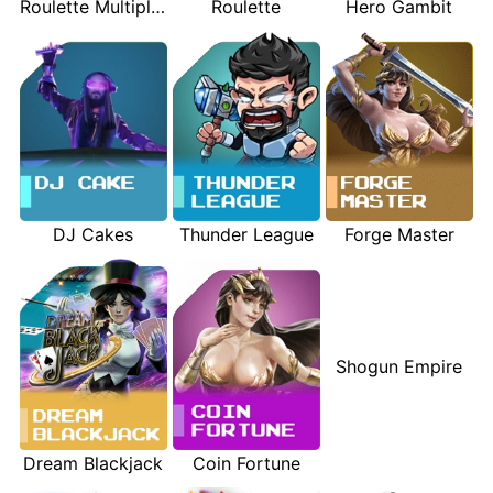
Roulette Multiplayer
Roulette
Hero Gambit
DJ Cakes
Thunder League
Forge Master
Shogun Empire
Coin Fortune
Dream Blackjack