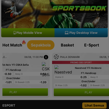
Play Mobile View
Play Desktop View
Hot Match
Sepakbola
Basket
E-Sport
PIALA DENMARK
06/08, 11:00 PM
UEFA CONFERENCE LEAGU...
PROMO SBO SPORT
Dynamo Ky
Naestved
VS
Hvidovre
F
FT.Handicap
-0
Home 0
0.25
-0.25
Home 0
Away 0
O
Over/Under
-1
Di Atas 2.50
-1.02
-1.19
Di Atas 2.25
Di Bawah 2.25
PLAY
ESPORT
Lihat Semua