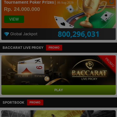
Tournament Poker Prizes|
06 Aug 2026
Rp. 24.000.000
VIEW
800,296,031
Global Jackpot
BACCARAT LIVE PROXY
PROMO
PROMO
PLAY
SPORTBOOK
PROMO