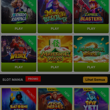
NEW
NEW
NEW
PLAY
PLAY
PLAY
NEW
PLAY
PLAY
PLAY
PROMO
SLOT MANIA
Lihat Semua
PROMO
NEW
NEW