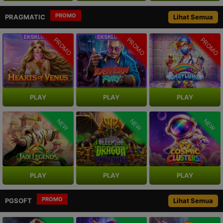
PROMO
PRAGMATIC
Lihat Semua
PROMO
PROMO
PROMO
PLAY
PLAY
PLAY
NEW
NEW
NEW
PLAY
PLAY
PLAY
PROMO
PGSOFT
Lihat Semua