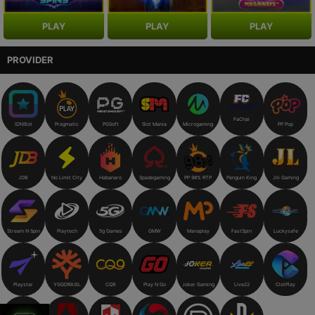
PLAY
PLAY
PLAY
PROVIDER
FaChai
IDNSlot
Pragmatic
PGSoft
Slot Mania
Microgaming
PP Pop
JDB
Habanero
Spadegaming
PP 98% RTP
Penguin King
Jili Gaming
No Limit City
Stream N Spin
Playtech
5g Games
GMW
Manaplay
FastSpin
Luckysafe
Playstar
YGGDRASIL
CQ9
Play N Go
Joker Gaming
Live22
ClotPlay