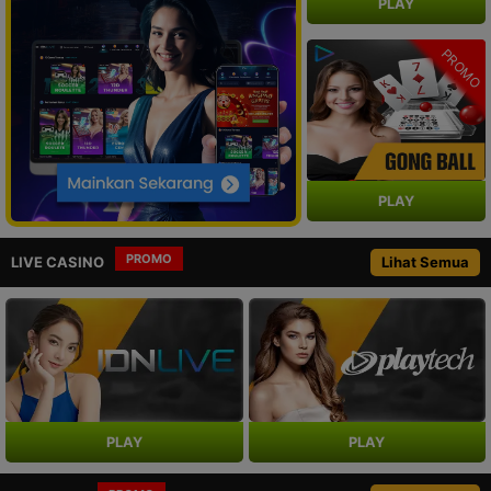
PLAY
PROMO
PLAY
PROMO
LIVE CASINO
Lihat Semua
PLAY
PLAY