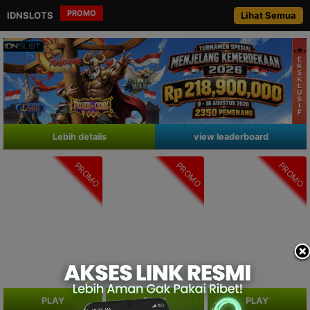
PROMO
IDNSLOTS
Lihat Semua
Lebih details
view leaderboard
PROMO
PROMO
PROMO
PLAY
PLAY
PLAY