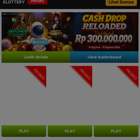
PROMO
ELOTTERY
Lihat Semua
Lebih details
view leaderboard
PROMO
PROMO
PROMO
PLAY
PLAY
PLAY