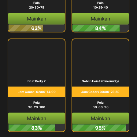
Pola
Pola
20-30-75
10-25-40
Mainkan
Mainkan
62%
84%
Fruit Party 2
Goblin Heist Powernudge
Jam Gacor : 02:00-14:00
Jam Gacor : 00:00-23:59
Pola
Pola
30-20-100
30-60-90
Mainkan
Mainkan
83%
95%