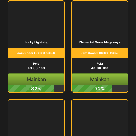
Lucky Lightning
Elemental Gems Megaways
Jam Gacor : 00:00-23:59
Jam Gacor : 06:00-23:59
Pola
Pola
40-80-100
40-80-100
Mainkan
Mainkan
82%
72%