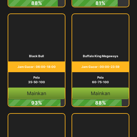
88%
81%
Black Bull
Buffalo King Megaways
Jam Gacor : 06:00-18:00
Jam Gacor : 00:00-23:59
Pola
Pola
35-50-100
60-75-100
Mainkan
Mainkan
93%
88%