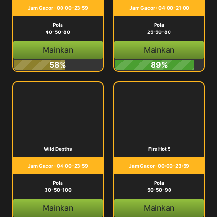
Jam Gacor : 00:00-23:59
Jam Gacor : 04:00-21:00
Pola
Pola
40-50-80
25-50-80
Mainkan
Mainkan
58%
89%
Wild Depths
Fire Hot 5
Jam Gacor : 04:00-23:59
Jam Gacor : 00:00-23:59
Pola
Pola
30-50-100
50-50-90
Mainkan
Mainkan