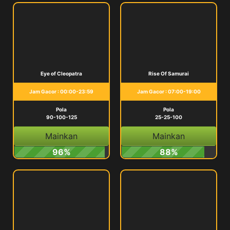
Eye of Cleopatra
Rise Of Samurai
Jam Gacor : 00:00-23:59
Jam Gacor : 07:00-19:00
Pola
Pola
90-100-125
25-25-100
Mainkan
Mainkan
96%
88%