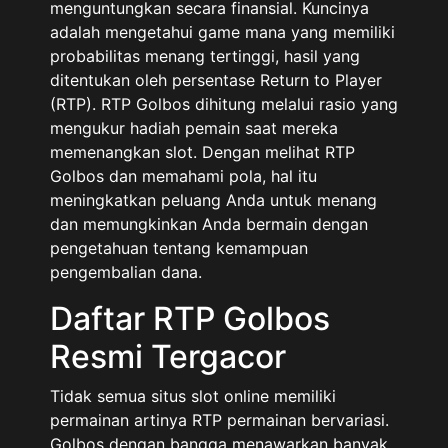
menguntungkan secara finansial. Kuncinya
adalah mengetahui game mana yang memiliki
probabilitas menang tertinggi, hasil yang
ditentukan oleh persentase Return to Player
(RTP). RTP Golbos dihitung melalui rasio yang
mengukur hadiah pemain saat mereka
memenangkan slot. Dengan melihat RTP
Golbos dan memahami pola, hal itu
meningkatkan peluang Anda untuk menang
dan memungkinkan Anda bermain dengan
pengetahuan tentang kemampuan
pengembalian dana.
Daftar RTP Golbos
Resmi Tergacor
Tidak semua situs slot online memiliki
permainan artinya RTP permainan bervariasi.
Golbos dengan bangga menawarkan banyak