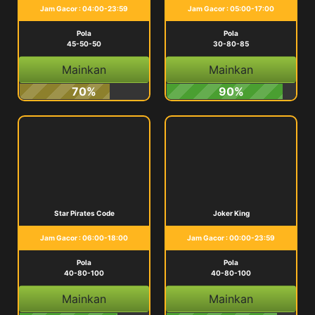
Jam Gacor : 04:00-23:59
Jam Gacor : 05:00-17:00
Pola
Pola
45-50-50
30-80-85
Mainkan
Mainkan
70%
90%
Star Pirates Code
Joker King
Jam Gacor : 06:00-18:00
Jam Gacor : 00:00-23:59
Pola
Pola
40-80-100
40-80-100
Mainkan
Mainkan