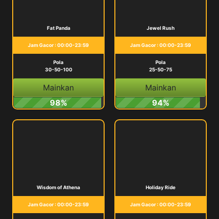
Fat Panda
Jewel Rush
Jam Gacor : 00:00-23:59
Jam Gacor : 00:00-23:59
Pola
Pola
30-50-100
25-50-75
Mainkan
Mainkan
98%
94%
Wisdom of Athena
Holiday Ride
Jam Gacor : 00:00-23:59
Jam Gacor : 00:00-23:59