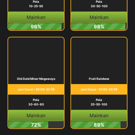
Pola
Pola
10-25-50
30-50-100
Mainkan
Mainkan
96%
98%
Old Gold Miner Megaways
Fruit Rainbow
Jam Gacor : 20:00-23:59
Jam Gacor : 10:00-23:59
Pola
Pola
30-60-80
20-50-100
Mainkan
Mainkan
72%
89%