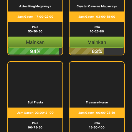
Aztec King Megaways
Crystal Caverns Megaways
Jam Gacor : 17:00-22:00
Jam Gacor : 03:00-18:00
Pola
Pola
50-50-50
10-25-80
Mainkan
Mainkan
94%
63%
Bull Fiesta
Treasure Horse
Jam Gacor : 03:00-21:00
Jam Gacor : 00:00-23:59
Pola
Pola
90-75-50
15-50-100